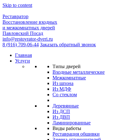
Skip to content
Реставратор
Восстановление входных
и межкомнатных дверей
Павловский Посад
info@restovrator-dveri.ru
8 (916) 709-06-44
Заказать обратный звонок
Главная
Услуги
Типы дверей
Входные металлические
Межкомнатные
Из шпона
Из МДФ
Cо стеклом
Деревянные
Из ДСП
Из ДВП
Ламинированные
Виды работы
Реставрация обшивки
Замена ограничителей